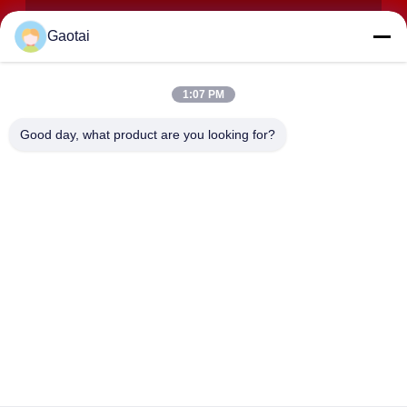
Gaotai
1:07 PM
SOUMETTRE
Good day, what product are you looking for?
ADRESSE
Ville de Hengshui, province du Hebei, comté d'Anping, zone
industrielle de Beidaliang
HEBEI ZHAOYANG MEDICAL INSTRUMENT
CO., LTD.