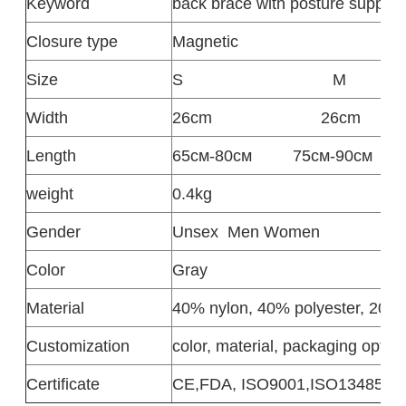
Keyword
back brace with posture support
Closure type
Magnetic
Size
S
M
Width
26cm
26cm
Length
65см-80см
75см-90см
weight
0.4kg
Gender
Unsex
Men Women
Color
Gray
Material
40% nylon, 40% polyester, 20%
Customization
color, material, packaging option
Certificate
CE,FDA, ISO9001,ISO13485