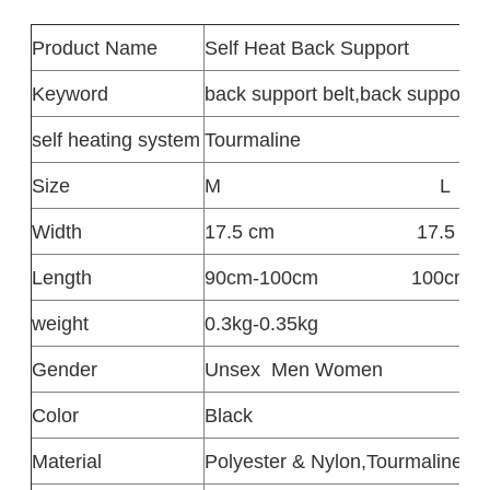
Product
Name
Self Heat Back Support
Keyword
back support belt,back support, 
self heating system
Tourmaline
Size
M
L
Width
17.5 cm
17.5 cm
Length
90cm-100cm
100cm-1
weight
0.3kg-0.35kg
Gender
Unsex
Men Women
Color
Black
Material
Polyester & Nylon,Tourmaline