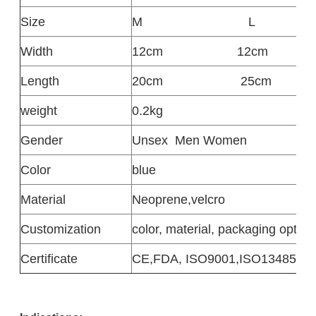
Size
M
L
Width
12cm
12cm
Length
20cm
25cm
weight
0.2kg
Gender
Unsex
Men Women
Color
blue
Material
Neoprene,velcro
Customization
color, material, packaging option
Certificate
CE,FDA, ISO9001,ISO13485