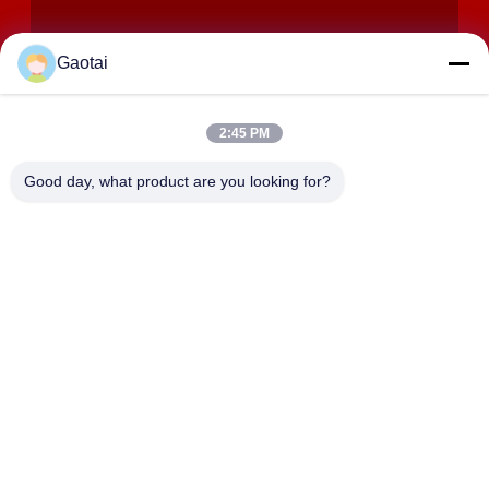
Gaotai
2:45 PM
SOUMETTRE
Good day, what product are you looking for?
ADRESSE
Ville de Hengshui, province du Hebei, comté d'Anping, zone
industrielle de Beidaliang
HEBEI ZHAOYANG MEDICAL INSTRUMENT
CO., LTD.