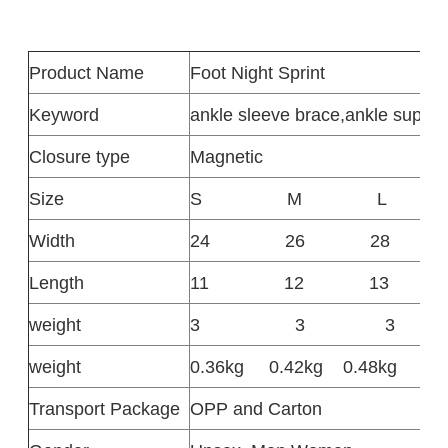
Product
Name
Foot Night Sprint
Keyword
ankle sleeve brace
,
ankle suppor
Closure type
Magnetic
Size
S
M
L
Width
24
26
28
Length
11
12
13
weight
3
3
3
weight
0.36kg
0.42kg
0.48kg
Transport Package
OPP and Carton