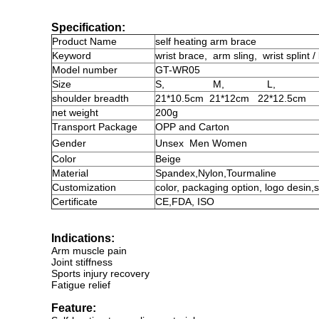
Specification:
Product
Name
self heating arm brace
Keyword
wrist brace,
arm sling,
wrist splint 
Model number
GT-WR05
Size
S,
M,
L,
shoulder breadth
21*10.5cm
21*12cm
22*12.5cm
net weight
200g
Transport Package
OPP and Carton
Gender
Unsex
Men Women
Color
Beige
Material
Spandex
,
Nylon
,
Tourmaline
Customization
color, packaging option, logo desin,
Certificate
CE,FDA, ISO
Indications:
Arm muscle pain
Joint stiffness
Sports injury recovery
Fatigue relief
Feature: