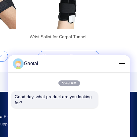
Wrist Splint for Carpal Tunnel
Obtenez le meilleur prix
Gaotai
5:49 AM
Good day, what product are you looking 
for?
a Plus Grande R & D Et La Production Back
upport Fournisseur En Chine