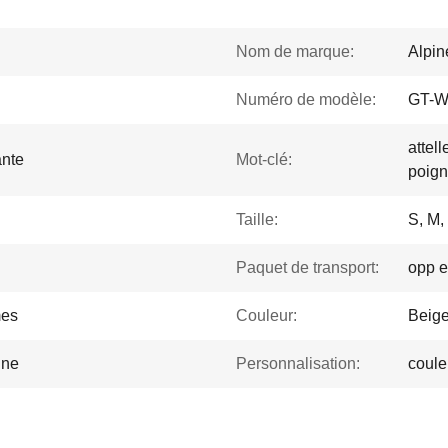
Nom de marque:
Alpi
Numéro de modèle:
GT-
attell
ante
Mot-clé:
poign
Taille:
S, M, 
Paquet de transport:
opp e
mes
Couleur:
Beig
ine
Personnalisation:
coule