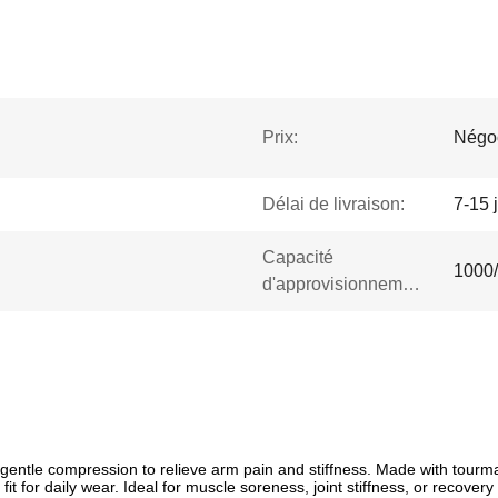
Prix:
Négo
Délai de livraison:
7-15 
Capacité
1000
d'approvisionnement:
ntle compression to relieve arm pain and stiffness. Made with tourmali
 for daily wear. Ideal for muscle soreness, joint stiffness, or recovery a