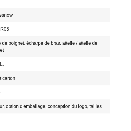
nesnow
WR05
e de poignet, écharpe de bras, attelle / attelle de
et
L,
t carton
e
ur, option d'emballage, conception du logo, tailles