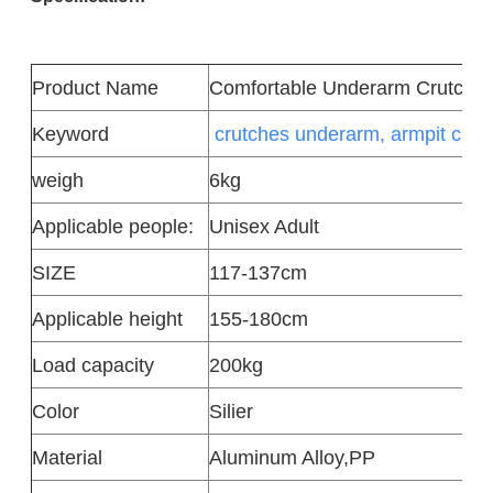
Product
Name
Comfortable Underarm Crutch
Keyword
crutches underarm, armpit crutc
weigh
6kg
Applicable people:
Unisex Adult
SIZE
117-137cm
Applicable height
155-180cm
Load capacity
200kg
Color
Silier
Material
Aluminum Alloy,PP