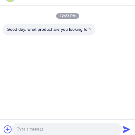
12:23 PM
SOUMETTRE
Good day, what product are you looking for?
ADRESSE
Ville de Hengshui, province du Hebei, comté d'Anping, zone
industrielle de Beidaliang
HEBEI ZHAOYANG MEDICAL INSTRUMENT
CO., LTD.
La Chine est bonne. Qualité appui arrière Le
fournisseur. 2017-2026 Hebei Zhaoyang Medical
Instrument Co., Ltd. . Tous Droites réservées.