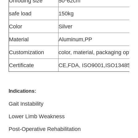
Unfoding size
50*62cm
safe load
150kg
Color
Silver
Material
Aluminum
,
PP
Customization
color, material, packaging option
Certificate
CE,FDA, ISO9001,ISO13485
Indicatio
ns:
Gait Instability
Lower Limb Weakness
Post-Operative Rehabilitation